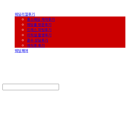
웨딩리얼후기
홍스웨딩 계약후기
웨딩홀 방문후기
드레스 피팅후기
리허설 촬영후기
혼수 상담후기
예식후 후기
웨딩페어
HongsWedding
Search
검색
Log In
로그인
Cart
장바구니