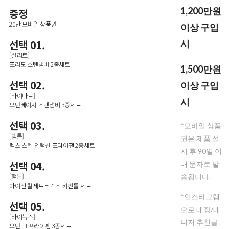
1,200만원
증정
20만 모바일 상품권
이상 구입
선택 01.
시
[실리트]
프리모 스텐냄비 2종세트
1,500만원
선택 02.
이상 구입
[바이마르]
시
모던베이지 스텐냄비 3종세트
선택 03.
*모바일 상품
[햄튼]
권은 제품 설
렉스 스텐 인턱션 프라이팬 2종세트
치 후 90일 이
선택 04.
내 문자로 발
[햄튼]
송됩니다.
아이전 칼세트 + 렉스 키친툴 세트
*인스타그램
선택 05.
으로 매장/매
[라이녹스]
니저 추천글
모던 IH 프라이팬 3종세트