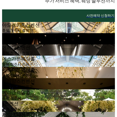
추가 서비스 혜택, 웨딩 솔루션까지
사전예약 신청하기
아모르아트컨벤션
충북 청주시 흥덕구
더빈컨벤션
충북 청주시 흥덕구
메리다컨벤션
충북 청주시 청원구
에스가든웨딩홀
충북 청주시 서원구
아름다운웨딩홀
충북 청주시 서원구
마리앙스컨벤션
충북 청주시 서원구
메리앤웨딩홀
충북 청주시 서원구
S컨벤션
충북 청주시 상당구
시엠프레청주점