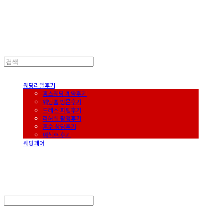
HongsWedding
웨딩리얼후기
홍스웨딩 계약후기
웨딩홀 방문후기
드레스 피팅후기
리허설 촬영후기
혼수 상담후기
예식후 후기
웨딩페어
HongsWedding
Search
검색