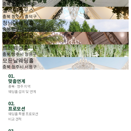
충북 청주시 흥덕구
셀레네하우스
충북 청주시 흥덕구
청남대웨딩홀
충북 청주시 상당구
포레스트한울
충북 진천군 진천읍
트리웨딩홀
충북 청주시 청원구
모든날웨딩홀
충북 청주시 서원구
01.
맞춤연계
충북 · 청주 지역
웨딩홀 섭외 및 연계
02.
프로모션
웨딩홀 특별 프로모션
비교 견적
03.